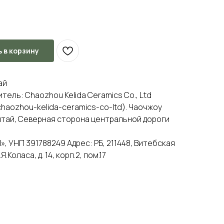
 в корзину
ай
ель: Chaozhou Kelida Ceramics Co., Ltd
/chaozhou-kelida-ceramics-co-ltd). Чаочжоу
итай, Северная сторона центральной дороги
, УНП 391788249 Адрес: РБ, 211448, Витебская
.Коласа, д. 14, корп.2, пом.17