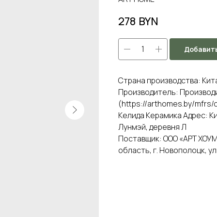
278
BYN
Добавить
Страна производства: Кит
Производитель: Производит
(https://arthomes.by/mfrs
Келида Керамика Адрес: К
Лунмэй, деревня Л
Поставщик: ООО «АРТ ХОУМ»
область, г. Новополоцк, ул.Я