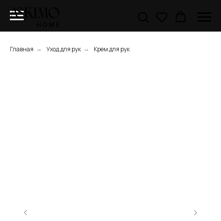
Главная
Уход для рук
Крем для рук
→
→