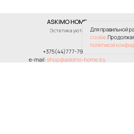
ASKIMO HOME
Для правильной р
Эстетика уюта
cookie
. Продолжа
политикой конфид
+375(44)777-79-57
e-mail:
shop@askimo-home.by
Режим работы интернет-магазина:
Ежедневно: 10:00 - 20:00
© 2025 ООО «Пропеллерс», УНП 391807401.
й регистрации выдано Администрацией Октябрьского района
: 210032, Республика Беларусь, г. Витебск, ул. Суворова, д. 1
й номер в торговом реестре Республики Беларусь 769963 о