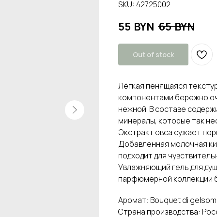
SKU:
42725002
55
BYN
65
BYN
Out of stock
Лёгкая пенящаяся тексту
компонентами бережно оч
нежной. В составе содерж
минералы, которые так не
Экстракт овса сужает пор
Добавленная молочная ки
подходит для чувствитель
Увлажняющий гель для душа
парфюмерной коллекции б
Аромат: Bouquet di gelsom
Страна производства: Рос