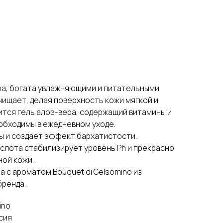
ра, богата увлажняющими и питательными
ищает, делая поверхность кожи мягкой и
ится гель алоэ-вера, содержащий витамины и
обходимы в ежедневном уходе.
ы и создает эффект бархатистости.
слота стабилизирует уровень Ph и прекрасно
ной кожи.
 с ароматом Bouquet di Gelsomino из
ренда.
ino
сия