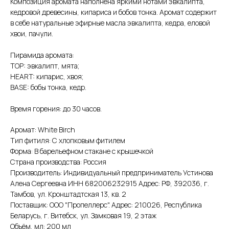
Композиция аромата наполнена яркими нотами эвкалипта,
кедровой древесины, кипариса и бобов тонка. Аромат содержит
в себе натуральные эфирные масла эвкалипта, кедра, еловой
хвои, пачули.
Пирамида аромата:
TOP: эвкалипт, мята;
HEART: кипарис, хвоя;
BASE: бобы тонка, кедр.
Время горения: до 30 часов.
Аромат: White Birch
Тип фитиля: С хлопковым фитилем
Форма: В барельефном стакане с крышечкой
Страна производства: Россия
Производитель: Индивидуальный предприниматель Устинова
Алена Сергеевна ИНН 682006232915 Адрес: РФ, 392036, г.
Тамбов, ул. Кронштадтская 13, кв. 2
Поставщик: ООО "Пропеллерс". Адрес: 210026, Республика
Беларусь, г. Витебск, ул. Замковая 19, 2 этаж
Объём, мл: 200 мл