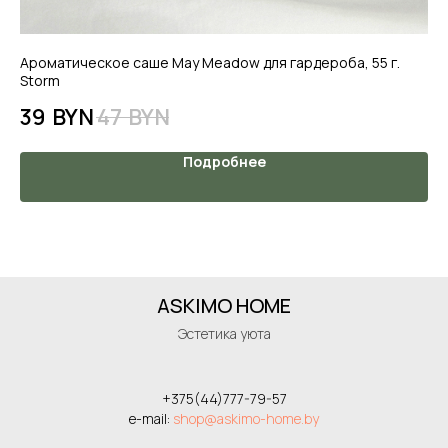
Ароматическое саше May Meadow для гардероба, 55 г.
Ар
Storm
Me
39
BYN
47
BYN
3
Подробнее
ASKIMO HOME
Эстетика уюта
+375(44)777-79-57
e-mail:
shop@askimo-home.by