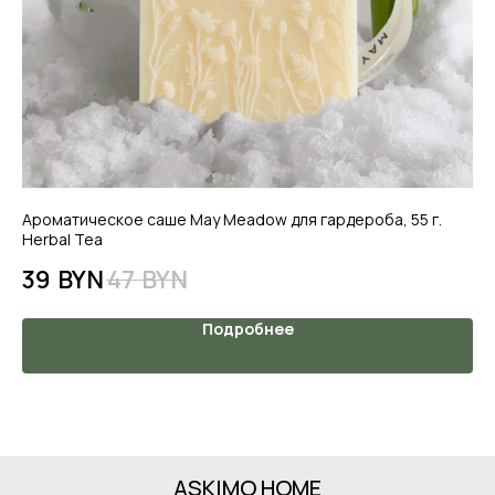
Ароматическое саше May Meadow для гардероба, 55 г.
Ар
Herbal Tea
Ba
39
BYN
47
BYN
3
Подробнее
ASKIMO HOME