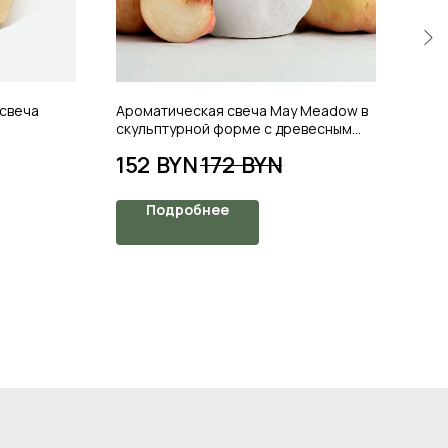
свеча
Ароматическая свеча May Meadow в
Аром
скульптурной форме с древесным
скул
фитилем, 230 мл. Bellini
фити
152
BYN
172
BYN
15
Подробнее