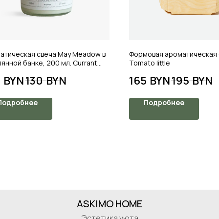
атическая свеча May Meadow в
Формовая ароматическая 
янной банке, 200 мл. Currant
Tomato little
ne
0
BYN
130
BYN
165
BYN
195
BYN
Подробнее
Подробнее
ASKIMO HOME
Эстетика уюта