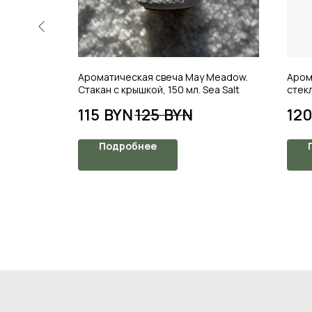
 Meadow.
Ароматическая свеча May Meadow.
Аром
ых
Cтакан с крышкой, 150 мл. Sea Salt
стекл
Tisa
115
BYN
125
BYN
12
Подробнее