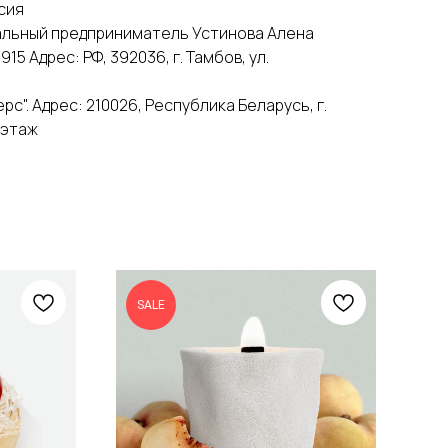
сия
альный предприниматель Устинова Алена
5 Адрес: РФ, 392036, г. Тамбов, ул.
с". Адрес: 210026, Республика Беларусь, г.
2 этаж
SALE
S