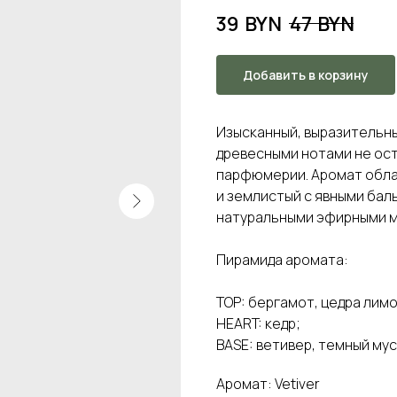
39
BYN
47
BYN
Добавить в корзину
Изысканный, выразительн
древесными нотами не ос
парфюмерии. Аромат обла
и землистый с явными бал
натуральными эфирными ма
Пирамида аромата:
TOP: бергамот, цедра лимо
HEART: кедр;
BASE: ветивер, темный мус
Аромат: Vetiver