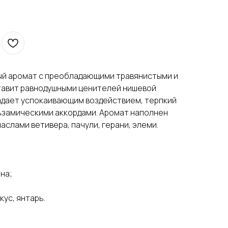
ый аромат с преобладающими травянистыми и
тавит равнодушными ценителей нишевой
дает успокаивающим воздействием, терпкий
ьзамическими аккордами. Аромат наполнен
слами ветивера, пачули, герани, элеми.
на;
кус, янтарь.