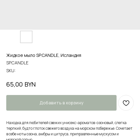
Жидкое мыло SP.CANDLE, Исландия
SP.CANDLE
SKU:
BYN
65,00
Добавить в корзину
Находка для любителей свежих унисекс-ароматов: озоновый, слегка
терпкий, будто глоток свежего воздуха на морском побережье. Сочетает
в себе ноты озона, амбры и цитруса, приправленные мускусом и
морской солью.