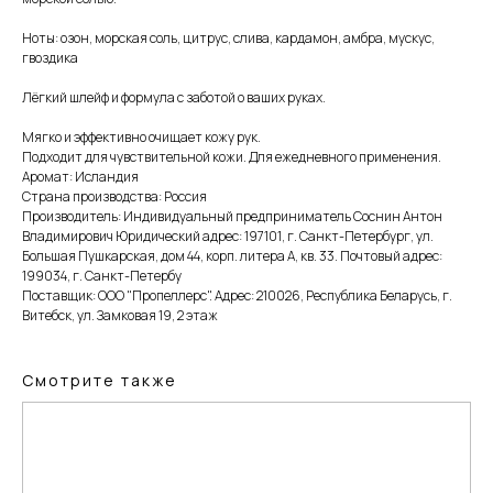
Ноты: озон, морская соль, цитрус, слива, кардамон, амбра, мускус,
гвоздика
Лёгкий шлейф и формула с заботой о ваших руках.
Мягко и эффективно очищает кожу рук.
Подходит для чувствительной кожи. Для ежедневного применения.
Аромат: Исландия
Страна производства: Россия
Производитель: Индивидуальный предприниматель Соснин Антон
Владимирович Юридический адрес: 197101, г. Санкт-Петербург, ул.
Большая Пушкарская, дом 44, корп. литера А, кв. 33. Почтовый адрес:
199034, г. Санкт-Петербу
Поставщик: ООО "Пропеллерс". Адрес: 210026, Республика Беларусь, г.
Витебск, ул. Замковая 19, 2 этаж
Смотрите также