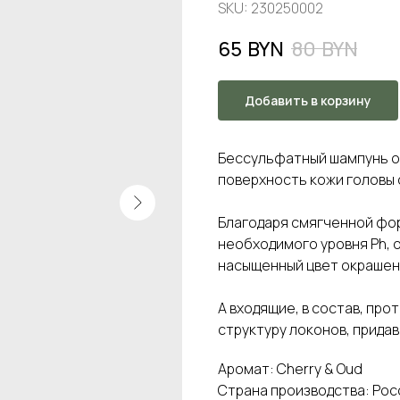
SKU:
230250002
65
BYN
80
BYN
Добавить в корзину
Бессульфатный шампунь о
поверхность кожи головы о
Благодаря смягченной фо
необходимого уровня Ph,
насыщенный цвет окрашенн
А входящие, в состав, пр
структуру локонов, придав
Аромат: Cherry & Oud
Страна производства: Рос