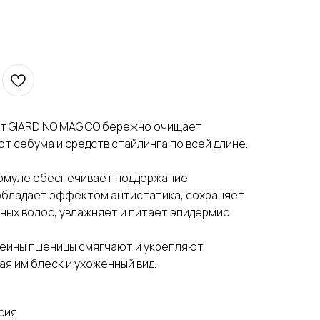
т GIARDINO MAGICO бережно очищает
т себума и средств стайлинга по всей длине.
рмуле обеспечивает поддержание
 обладает эффектом антистатика, сохраняет
ых волос, увлажняет и питает эпидермис.
отеины пшеницы смягчают и укрепляют
ая им блеск и ухоженный вид.
сия