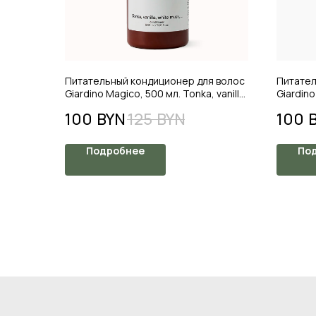
Питательный кондиционер для волос
Питател
Giardino Magico, 500 мл. Tonka, vanilla,
Giardino
white musk
pepper
100
BYN
125
BYN
100
Подробнее
По