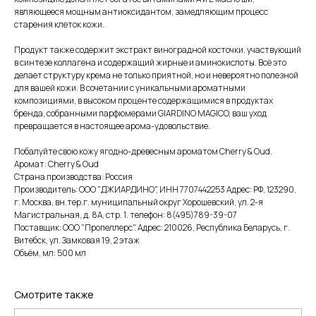
являющееся мощным антиоксидантом, замедляющим процесс
старения клеток кожи.
Продукт также содержит экстракт виноградной косточки, участвующий
в синтезе коллагена и содержащий жирные и аминокислоты. Всё это
делает структуру крема не только приятной, но и невероятно полезной
для вашей кожи. В сочетании с уникальными ароматными
композициями, в высоком проценте содержащимися в продуктах
бренда, собранными парфюмерами GIARDINO MAGICO, ваш уход
превращается в настоящее арома-удовольствие.
Побалуйте свою кожу ягодно-древесным ароматом Cherry & Oud.
Аромат: Cherry & Oud
Страна производства: Россия
Производитель: ООО "ДЖИАРДИНО", ИНН 7707442253 Адрес: РФ, 123290,
г. Москва, вн.тер.г. муниципальный округ Хорошевский, ул. 2-я
Магистральная, д. 8А, стр. 1. телефон: 8(495)789-39-07
Поставщик: ООО "Пропеллерс". Адрес: 210026, Республика Беларусь, г.
Витебск, ул. Замковая 19, 2 этаж
Объём, мл: 500 мл
Смотрите также