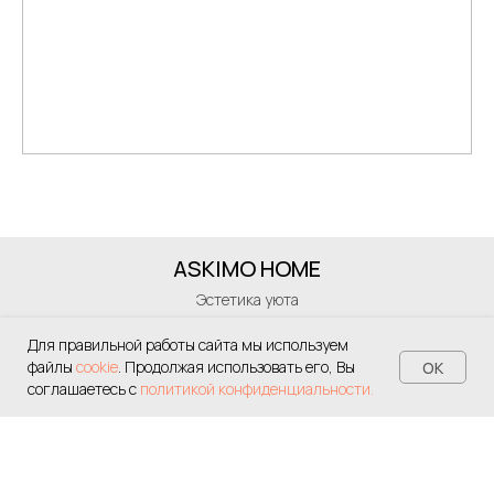
ASKIMO HOME
Эстетика уюта
Для правильной работы сайта мы используем
файлы
cookie
. Продолжая использовать его, Вы
OK
+375(44)777-79-57
соглашаетесь с
политикой конфиденциальности.
e-mail:
shop@askimo-home.by
Режим работы интернет-магазина:
Ежедневно: 10:00 - 20:00