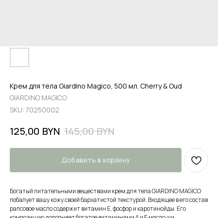
Крем для тела Giardino Magico, 500 мл. Cherry & Oud
GIARDINO MAGICO
SKU:
70250002
BYN
BYN
125,00
145,00
Добавить в корзину
Богатый питательными веществами крем для тела GIARDINO MAGICO
побалует вашу кожу своей бархатистой текстурой. Входящее в его состав
рапсовое масло содержит витамин Е, фосфор и каротинойды. Его
композицию дополняет богатое витаминами А и Е масло ши,